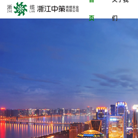
首
关于我
页
们