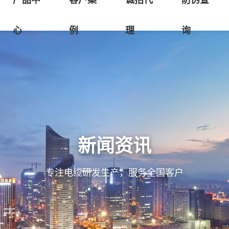
产品中
客户案
诚招代
防伪查
心
例
理
询
新闻资讯
专注电缆研发生产，服务全国客户